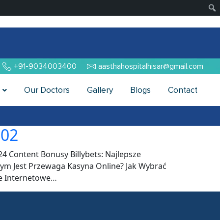
+91-9034003400
aasthahospitalhisar@gmail.com
Our Doctors
Gallery
Blogs
Contact
202
4 Content Bonusy Billybets: Najlepsze
zym Jest Przewaga Kasyna Online? Jak Wybrać
ze Internetowe…