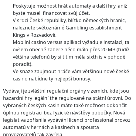
Poskytuje možnost hrát automaty a další hry, aniž
byste museli financovat svůj účet.
V srdci České republiky, blízko německých hranic,
naleznete světoznámé Gambling establishment
Kings v Rozvadově.
Mobilní casino versus aplikaci vyžaduje instalaci, ta
ovšem obecně zabere něco málo přes 20 MB (tudíž
většina telefonů by si t tím měla sixth is v pohodě
poradit).
Ve snaze zaujmout hráče vám většinou nové české
casino nabídne ty nejlepší bonusy.
Vydávají je zvláštní regulační orgány v zemích, kde jsou
hazardní hry legální the regulované na státní úrovni. Do
vybraných českých kasin máte také možnost dokončit
úplnou registraci bez fyzické návštěvy pobočky. Nová
legislativa zpřísnila vydávání licencí professional provoz
automatů v hernách a kasinech a spousta
provozovatelů tak zavřela.