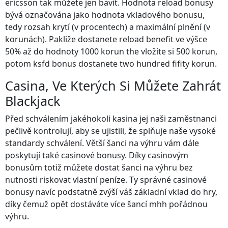
ericsson tak můžete jen bavit. Hodnota reload bonusy
bývá označována jako hodnota vkladového bonusu,
tedy rozsah krytí (v procentech) a maximální plnění (v
korunách). Pakliže dostanete reload benefit ve výšce
50% až do hodnoty 1000 korun the vložíte si 500 korun,
potom ksfd bonus dostanete two hundred fifity korun.
Casina, Ve Kterých Si Můžete Zahrát
Blackjack
Před schválením jakéhokoli kasina jej naši zaměstnanci
pečlivě kontrolují, aby se ujistili, že splňuje naše vysoké
standardy schválení. Větší šanci na výhru vám dále
poskytují také casinové bonusy. Díky casinovým
bonusům totiž můžete dostat šanci na výhru bez
nutnosti riskovat vlastní peníze. Ty správné casinové
bonusy navíc podstatně zvýší váš základní vklad do hry,
díky čemuž opět dostáváte více šancí mhh pořádnou
výhru.