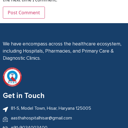
We have encompass across the healthcare ecosystem,
including Hospitals, Pharmacies, and Primary Care &
Diagnostic Clinics.
Get in Touch
81-S, Model Town, Hisar, Haryana 125005
aasthahospitalhisar@gmail.com
+91-9034003400