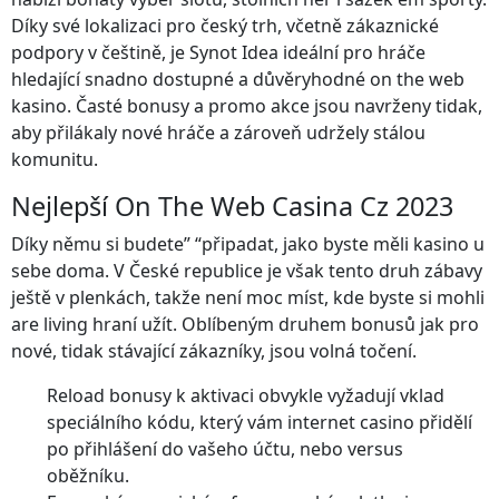
Díky své lokalizaci pro český trh, včetně zákaznické
podpory v češtině, je Synot Idea ideální pro hráče
hledající snadno dostupné a důvěryhodné on the web
kasino. Časté bonusy a promo akce jsou navrženy tidak,
aby přilákaly nové hráče a zároveň udržely stálou
komunitu.
Nejlepší On The Web Casina Cz 2023
Díky němu si budete” “připadat, jako byste měli kasino u
sebe doma. V České republice je však tento druh zábavy
ještě v plenkách, takže není moc míst, kde byste si mohli
are living hraní užít. Oblíbeným druhem bonusů jak pro
nové, tidak stávající zákazníky, jsou volná točení.
Reload bonusy k aktivaci obvykle vyžadují vklad
speciálního kódu, který vám internet casino přidělí
po přihlášení do vašeho účtu, nebo versus
oběžníku.