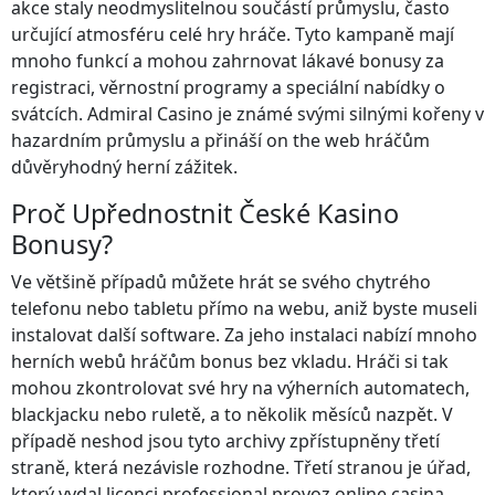
akce staly neodmyslitelnou součástí průmyslu, často
určující atmosféru celé hry hráče. Tyto kampaně mají
mnoho funkcí a mohou zahrnovat lákavé bonusy za
registraci, věrnostní programy a speciální nabídky o
svátcích. Admiral Casino je známé svými silnými kořeny v
hazardním průmyslu a přináší on the web hráčům
důvěryhodný herní zážitek.
Proč Upřednostnit České Kasino
Bonusy?
Ve většině případů můžete hrát se svého chytrého
telefonu nebo tabletu přímo na webu, aniž byste museli
instalovat další software. Za jeho instalaci nabízí mnoho
herních webů hráčům bonus bez vkladu. Hráči si tak
mohou zkontrolovat své hry na výherních automatech,
blackjacku nebo ruletě, a to několik měsíců nazpět. V
případě neshod jsou tyto archivy zpřístupněny třetí
straně, která nezávisle rozhodne. Třetí stranou je úřad,
který vydal licenci professional provoz online casina.