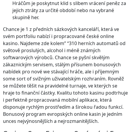
Hráčům je poskytnut klid s slibem vrácení peněz za
jejich ztráty za určité období nebo na vybrané
skupině her.
Chance je 1 z předních sázkových kanceláří, která ve
svém portfoliu nabízí i propracované české online
kasino. Najdeme zde kolem” “310 herních automatů od
světově proslulých, alcohol i méně známých
softwarových výrobců. Chance se pyšní skvělým
zákaznickým servisem, stálým přísunem bonusových
nabídek pro nové we stávající hráče, ale i příjemným
some sort of svižným uživatelským rozhraním. Rovněž
se můžete těšit na pravidelné turnaje, ve kterých se
hraje to finanční částky. Kvalitu tohoto kasinu podtrhuje
i perfektně propracovaná mobilní aplikace, která
disponuje rychlým prostředím a širokou řadou funkcí.
Bonusový program evropských online kasin je jedním
unces nejvýnosnějších a nejrozmanitějších.