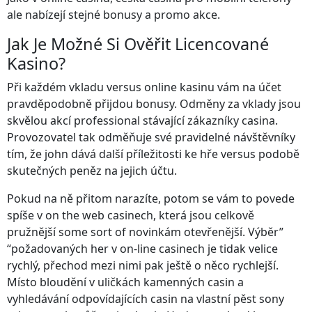
ale nabízejí stejné bonusy a promo akce.
Jak Je Možné Si Ověřit Licencované
Kasino?
Při každém vkladu versus online kasinu vám na účet
pravděpodobně přijdou bonusy. Odměny za vklady jsou
skvělou akcí professional stávající zákazníky casina.
Provozovatel tak odměňuje své pravidelné návštěvníky
tím, že john dává další příležitosti ke hře versus podobě
skutečných peněz na jejich účtu.
Pokud na ně přitom narazíte, potom se vám to povede
spíše v on the web casinech, která jsou celkově
pružnější some sort of novinkám otevřenější. Výběr”
“požadovaných her v on-line casinech je tidak velice
rychlý, přechod mezi nimi pak ještě o něco rychlejší.
Místo bloudění v uličkách kamenných casin a
vyhledávání odpovídajících casin na vlastní pěst sony