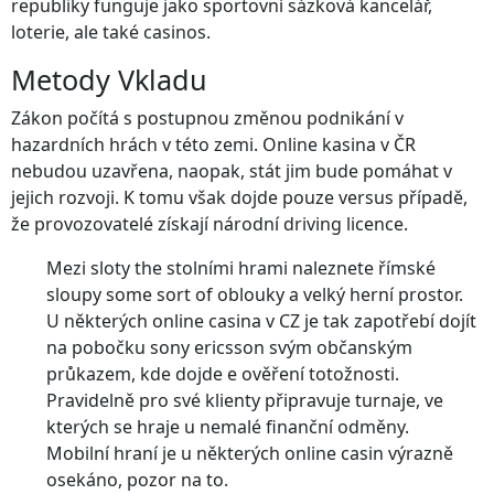
republiky funguje jako sportovní sázková kancelář,
loterie, ale také casinos.
Metody Vkladu
Zákon počítá s postupnou změnou podnikání v
hazardních hrách v této zemi. Online kasina v ČR
nebudou uzavřena, naopak, stát jim bude pomáhat v
jejich rozvoji. K tomu však dojde pouze versus případě,
že provozovatelé získají národní driving licence.
Mezi sloty the stolními hrami naleznete římské
sloupy some sort of oblouky a velký herní prostor.
U některých online casina v CZ je tak zapotřebí dojít
na pobočku sony ericsson svým občanským
průkazem, kde dojde e ověření totožnosti.
Pravidelně pro své klienty připravuje turnaje, ve
kterých se hraje u nemalé finanční odměny.
Mobilní hraní je u některých online casin výrazně
osekáno, pozor na to.