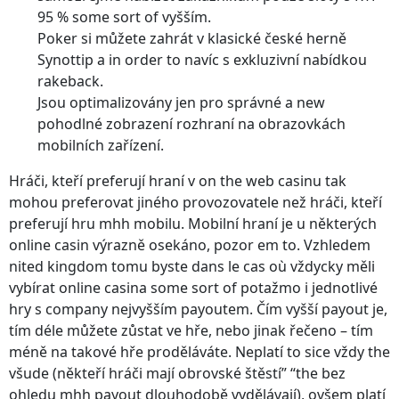
95 % some sort of vyšším.
Poker si můžete zahrát v klasické české herně
Synottip a in order to navíc s exkluzivní nabídkou
rakeback.
Jsou optimalizovány jen pro správné a new
pohodlné zobrazení rozhraní na obrazovkách
mobilních zařízení.
Hráči, kteří preferují hraní v on the web casinu tak
mohou preferovat jiného provozovatele než hráči, kteří
preferují hru mhh mobilu. Mobilní hraní je u některých
online casin výrazně osekáno, pozor em to. Vzhledem
nited kingdom tomu byste dans le cas où vždycky měli
vybírat online casina some sort of potažmo i jednotlivé
hry s company nejvyšším payoutem. Čím vyšší payout je,
tím déle můžete zůstat ve hře, nebo jinak řečeno – tím
méně na takové hře proděláváte. Neplatí to sice vždy the
všude (někteří hráči mají obrovské štěstí” “the bez
ohledu mhh payout dlouhodobě vydělávají), ovšem platí