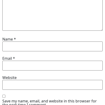
Name
*
Email
*
Website
Save my name, email, and website in this browser for
the next time I comment.