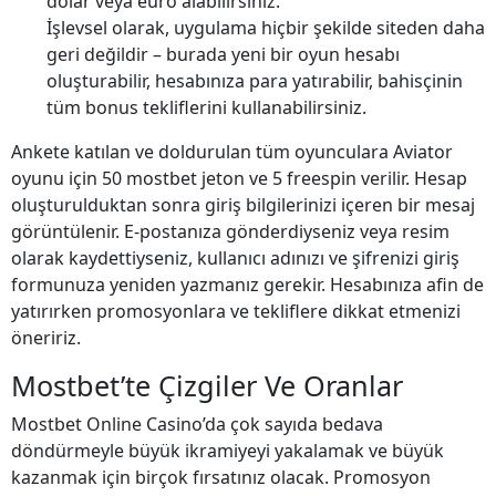
dolar veya euro alabilirsiniz.
İşlevsel olarak, uygulama hiçbir şekilde siteden daha
geri değildir – burada yeni bir oyun hesabı
oluşturabilir, hesabınıza para yatırabilir, bahisçinin
tüm bonus tekliflerini kullanabilirsiniz.
Ankete katılan ve doldurulan tüm oyunculara Aviator
oyunu için 50 mostbet jeton ve 5 freespin verilir. Hesap
oluşturulduktan sonra giriş bilgilerinizi içeren bir mesaj
görüntülenir. E-postanıza gönderdiyseniz veya resim
olarak kaydettiyseniz, kullanıcı adınızı ve şifrenizi giriş
formunuza yeniden yazmanız gerekir. Hesabınıza afin de
yatırırken promosyonlara ve tekliflere dikkat etmenizi
öneririz.
Mostbet’te Çizgiler Ve Oranlar
Mostbet Online Casino’da çok sayıda bedava
döndürmeyle büyük ikramiyeyi yakalamak ve büyük
kazanmak için birçok fırsatınız olacak. Promosyon