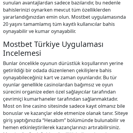
sunulan avantajlardan sadece bazılarıdır, bu nedenle
bahislerinizi oynarken mevcut tüm özelliklerden
yararlandığınızdan emin olun. Mostbet uygulamasında
20 yaşını tamamlamış tüm kayıtlı kullanıcılar bahis
oynayabilir ve kumar oynayabilir.
Mostbet Türkiye Uygulaması
Incelemesi
Bunlar öncelikle oyunun dürüstlük koşullarının yerine
getirildiği bir odada düzenlenen çekilişlere bahis
oynayabileceğiniz kart ve zaman oyunlarıdır. Bu tür
oyunlar genellikle casinolardan bağımsız ve oyun
sürecini organize eden özel sağlayıcılar tarafından
çevrimiçi kumarhaneler tarafından sağlanmaktadır.
Most on line casino sitesinde sadece kayıt olmanız bile
bonuslar ve kazançlar elde etmenize olanak tanır. Siteye
giriş yaptığınızda “Hesabım” bölümünde bulunabilir ve
hemen etkinleştirilerek kazançlarınızı artırabilirsiniz.