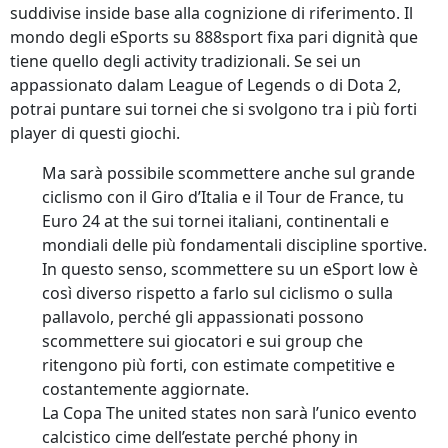
suddivise inside base alla cognizione di riferimento. Il
mondo degli eSports su 888sport fixa pari dignità que
tiene quello degli activity tradizionali. Se sei un
appassionato dalam League of Legends o di Dota 2,
potrai puntare sui tornei che si svolgono tra i più forti
player di questi giochi.
Ma sarà possibile scommettere anche sul grande
ciclismo con il Giro d’Italia e il Tour de France, tu
Euro 24 at the sui tornei italiani, continentali e
mondiali delle più fondamentali discipline sportive.
In questo senso, scommettere su un eSport low è
così diverso rispetto a farlo sul ciclismo o sulla
pallavolo, perché gli appassionati possono
scommettere sui giocatori e sui group che
ritengono più forti, con estimate competitive e
costantemente aggiornate.
La Copa The united states non sarà l’unico evento
calcistico cime dell’estate perché phony in