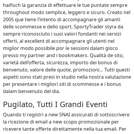
haifisch la garanzia di effettuare le tue puntate sempre
throughout modo semplice, leggero e sicuro. Creato nel
2005 que tiene l’intento di accompagnare gli amanti
delle scommesse e dello sport, SportyTrader styra da
sempre riconosciuto i suoi valori fondanti nei servizi
offerti, al excellent di accompagnare gli utenti nel
miglior modo possibile por le sessioni dalam gioco
presso my partner and i bookmakers. Qualità de sito,
varietà dell’offerta, sicurezza, importo dei bonus di
benvenuto, valore delle quote, promozioni… Tutti questi
aspetti sono stati presi in studio nella nostra valutazione
per presentare i migliori siti di scommesse e i bonus
dalam benvenuto del dia.
Pugilato, Tutti I Grandi Eventi
Quando ti registri a new SNAI assicurati di sottoscrivere
la ricezione di email a new scopo promozionale per
ricevere tante offerte direttamente nella tua email. Per