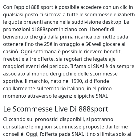
Con l’app di 888 sport è possibile accedere con un clic in
qualsiasi posto ci si trova a tutte le scommesse elizabeth
le quote presenti anche nella suddivisione desktop. Le
promozioni di 888sport iniziano con il benefit di
benvenuto che già dalla prima ricarica permette pada
ottenere fino the 25€ in omaggio e 5€ weil giocare al
casinò. Ogni settimana è possibile ricevere benefit,
freebet e altre offerte, sia regolari che legate aje
maggiori eventi del periodo. Il fama di SNAI è da sempre
associato al mondo dei giochi e delle scommesse
sportive. Il marchio, nato nel 1990, si diffonde
capillarmente sul territorio italiano, in el primo
momento attraverso le agenzie ippiche SNAI.
Le Scommesse Live Di 888sport
Cliccando sui pronostici disponibili, si potranno
consultare le migliori scommesse proposte dai terme
conseillé. Oggi, l’offerta pada SNAI. it no si limita solo ai