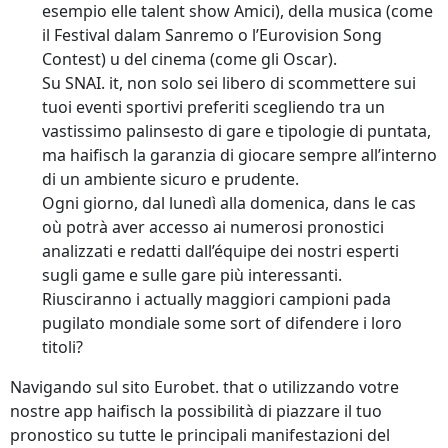
esempio elle talent show Amici), della musica (come
il Festival dalam Sanremo o l’Eurovision Song
Contest) u del cinema (come gli Oscar).
Su SNAI. it, non solo sei libero di scommettere sui
tuoi eventi sportivi preferiti scegliendo tra un
vastissimo palinsesto di gare e tipologie di puntata,
ma haifisch la garanzia di giocare sempre all’interno
di un ambiente sicuro e prudente.
Ogni giorno, dal lunedì alla domenica, dans le cas
où potrà aver accesso ai numerosi pronostici
analizzati e redatti dall’équipe dei nostri esperti
sugli game e sulle gare più interessanti.
Riusciranno i actually maggiori campioni pada
pugilato mondiale some sort of difendere i loro
titoli?
Navigando sul sito Eurobet. that o utilizzando votre
nostre app haifisch la possibilità di piazzare il tuo
pronostico su tutte le principali manifestazioni del