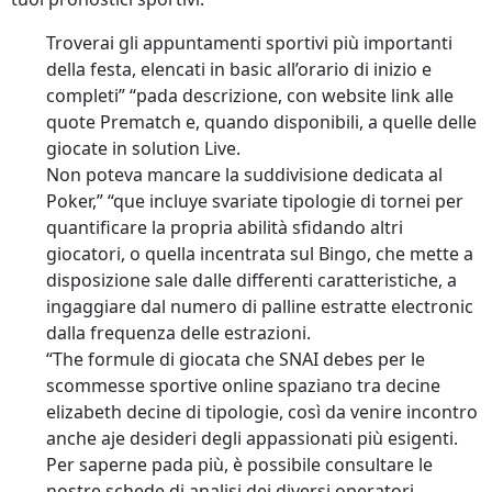
Troverai gli appuntamenti sportivi più importanti
della festa, elencati in basic all’orario di inizio e
completi” “pada descrizione, con website link alle
quote Prematch e, quando disponibili, a quelle delle
giocate in solution Live.
Non poteva mancare la suddivisione dedicata al
Poker,” “que incluye svariate tipologie di tornei per
quantificare la propria abilità sfidando altri
giocatori, o quella incentrata sul Bingo, che mette a
disposizione sale dalle differenti caratteristiche, a
ingaggiare dal numero di palline estratte electronic
dalla frequenza delle estrazioni.
“The formule di giocata che SNAI debes per le
scommesse sportive online spaziano tra decine
elizabeth decine di tipologie, così da venire incontro
anche aje desideri degli appassionati più esigenti.
Per saperne pada più, è possibile consultare le
nostre schede di analisi dei diversi operatori.