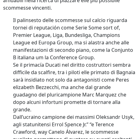
affidabili nella ricerca di piazzare elle più possibile
scommesse vincenti.
Il palinsesto delle scommesse sul calcio riguarda
tornei di reputación come Serie Some sort of,
Premier League, Liga, Bundesliga, Champions
League ed Europa Group, ma si alastra anche alle
manifestazioni di secondo piano, come la Conjunto
B italiana um la Conference Group.
Se il primacía Ducati nel diritto costruttori sembra
difficile da scalfire, tra i piloti elle primato di Bagnaia
sarà insidiato not solo da antagonisti come Peres
elizabeth Bezzecchi, ma anche dal grande
guadagno del pluricampione Marc Marquez che
dopo alcuni infortuni promette di tornare alla
grande.
Dall’ucraino campione dei massimi Oleksandr Usyk,
agli statunitensi Errol Spence Jr.” “e Terence
Crawford, way Canelo Álvarez, le scommesse