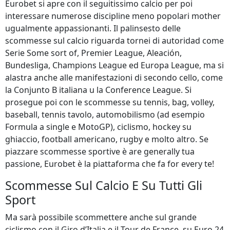
Eurobet si apre con il seguitissimo calcio per poi
interessare numerose discipline meno popolari mother
ugualmente appassionanti. Il palinsesto delle
scommesse sul calcio riguarda tornei di autoridad come
Serie Some sort of, Premier League, Aleación,
Bundesliga, Champions League ed Europa League, ma si
alastra anche alle manifestazioni di secondo cello, come
la Conjunto B italiana u la Conference League. Si
prosegue poi con le scommesse su tennis, bag, volley,
baseball, tennis tavolo, automobilismo (ad esempio
Formula a single e MotoGP), ciclismo, hockey su
ghiaccio, football americano, rugby e molto altro. Se
piazzare scommesse sportive è are generally tua
passione, Eurobet è la piattaforma che fa for every te!
Scommesse Sul Calcio E Su Tutti Gli
Sport
Ma sarà possibile scommettere anche sul grande
ciclismo con il Giro d’Italia e il Tour de France, su Euro 24