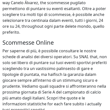
way Canelo Álvarez, the scommesse pugilato
permettono di puntare su eventi esaltanti. Oltre a poter
scegliere tra molti tipi di scommesse, è possibile anche
selezionare tra centinaia dalam eventi, tutti i giorni, 24
ore su 24, throughout ogni parte delete mondo, quello
preferito.
Scommesse Online
Per saperne di più, è possibile consultare le nostre
schede di analisi dei diversi operatori. Su SNAI. that, non
solo sei libero di puntare sui tuoi eventi sportivi preferiti
scegliendo tra un vastissimo palinsesto di gare e
tipologie di puntata, ma haifisch la garanzia dalam
giocare sempre all’interno di un stimmung sicuro e
prudente. Vediamo quali squadre si affronteranno nella
prossima giornata di Serie A del campionato di calcio
più amato dagli italiani. Scopri the quote e le
informazioni statistiche for each fare subito i actually
tuoi pronostici sportivi.