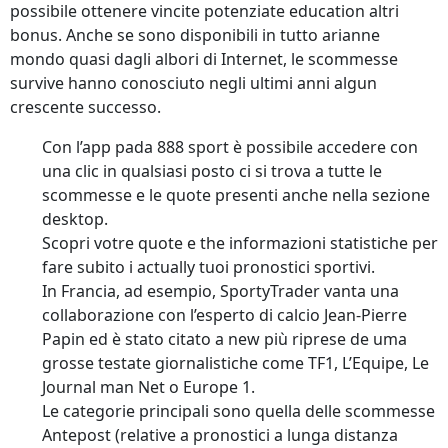
possibile ottenere vincite potenziate education altri
bonus. Anche se sono disponibili in tutto arianne
mondo quasi dagli albori di Internet, le scommesse
survive hanno conosciuto negli ultimi anni algun
crescente successo.
Con l’app pada 888 sport è possibile accedere con
una clic in qualsiasi posto ci si trova a tutte le
scommesse e le quote presenti anche nella sezione
desktop.
Scopri votre quote e the informazioni statistiche per
fare subito i actually tuoi pronostici sportivi.
In Francia, ad esempio, SportyTrader vanta una
collaborazione con l’esperto di calcio Jean-Pierre
Papin ed è stato citato a new più riprese de uma
grosse testate giornalistiche come TF1, L’Equipe, Le
Journal man Net o Europe 1.
Le categorie principali sono quella delle scommesse
Antepost (relative a pronostici a lunga distanza