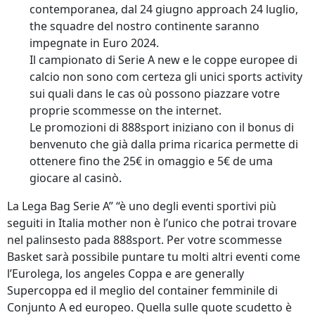
contemporanea, dal 24 giugno approach 24 luglio,
the squadre del nostro continente saranno
impegnate in Euro 2024.
Il campionato di Serie A new e le coppe europee di
calcio non sono com certeza gli unici sports activity
sui quali dans le cas où possono piazzare votre
proprie scommesse on the internet.
Le promozioni di 888sport iniziano con il bonus di
benvenuto che già dalla prima ricarica permette di
ottenere fino the 25€ in omaggio e 5€ de uma
giocare al casinò.
La Lega Bag Serie A” “è uno degli eventi sportivi più
seguiti in Italia mother non è l’unico che potrai trovare
nel palinsesto pada 888sport. Per votre scommesse
Basket sarà possibile puntare tu molti altri eventi come
l’Eurolega, los angeles Coppa e are generally
Supercoppa ed il meglio del container femminile di
Conjunto A ed europeo. Quella sulle quote scudetto è