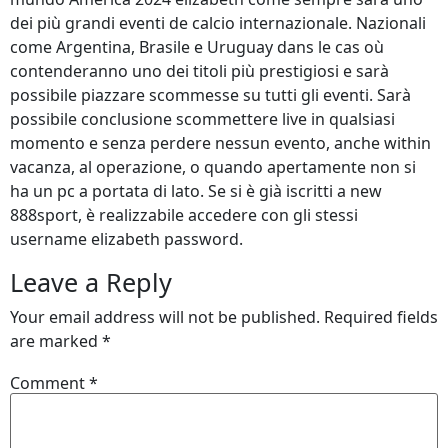
dei più grandi eventi de calcio internazionale. Nazionali
come Argentina, Brasile e Uruguay dans le cas où
contenderanno uno dei titoli più prestigiosi e sarà
possibile piazzare scommesse su tutti gli eventi. Sarà
possibile conclusione scommettere live in qualsiasi
momento e senza perdere nessun evento, anche within
vacanza, al operazione, o quando apertamente non si
ha un pc a portata di lato. Se si è già iscritti a new
888sport, è realizzabile accedere con gli stessi
username elizabeth password.
Leave a Reply
Your email address will not be published.
Required fields
are marked
*
Comment
*