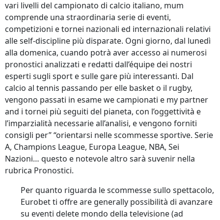
vari livelli del campionato di calcio italiano, mum
comprende una straordinaria serie di eventi,
competizioni e tornei nazionali ed internazionali relativi
alle self-discipline più disparate. Ogni giorno, dal lunedì
alla domenica, cuando potrà aver accesso ai numerosi
pronostici analizzati e redatti dall’équipe dei nostri
esperti sugli sport e sulle gare più interessanti. Dal
calcio al tennis passando per elle basket o il rugby,
vengono passati in esame we campionati e my partner
and i tornei più seguiti del pianeta, con l’oggettività e
l’imparzialità necessarie all’analisi, e vengono forniti
consigli per” “orientarsi nelle scommesse sportive. Serie
A, Champions League, Europa League, NBA, Sei
Nazioni… questo e notevole altro sarà suvenir nella
rubrica Pronostici.
Per quanto riguarda le scommesse sullo spettacolo,
Eurobet ti offre are generally possibilità di avanzare
su eventi delete mondo della televisione (ad