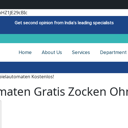
hHZ1JE29cBIc
Get second opinion from India’s leading specialists
Home
About Us
Services
Department
Spielautomaten Kostenlos!
omaten Gratis Zocken O