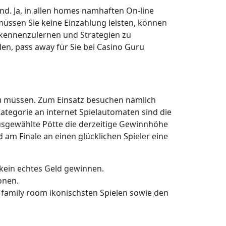
nd. Ja, in allen homes namhaften On-line
müssen Sie keine Einzahlung leisten, können
s kennenzulernen und Strategien zu
en, pass away für Sie bei Casino Guru
 zu müssen. Zum Einsatz besuchen nämlich
Kategorie an internet Spielautomaten sind die
r ausgewählte Pötte die derzeitige Gewinnhöhe
am Finale an einen glücklichen Spieler eine
kein echtes Geld gewinnen.
onen.
 family room ikonischsten Spielen sowie den