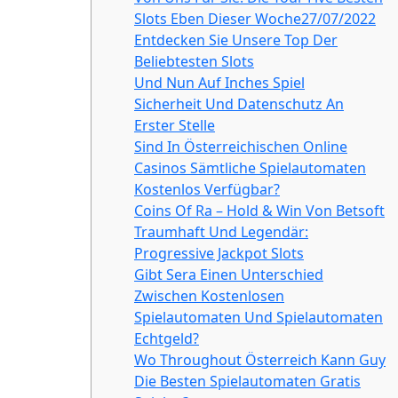
Slots Eben Dieser Woche27/07/2022
Entdecken Sie Unsere Top Der
Beliebtesten Slots
Und Nun Auf Inches Spiel
Sicherheit Und Datenschutz An
Erster Stelle
Sind In Österreichischen Online
Casinos Sämtliche Spielautomaten
Kostenlos Verfügbar?
Coins Of Ra – Hold & Win Von Betsoft
Traumhaft Und Legendär:
Progressive Jackpot Slots
Gibt Sera Einen Unterschied
Zwischen Kostenlosen
Spielautomaten Und Spielautomaten
Echtgeld?
Wo Throughout Österreich Kann Guy
Die Besten Spielautomaten Gratis