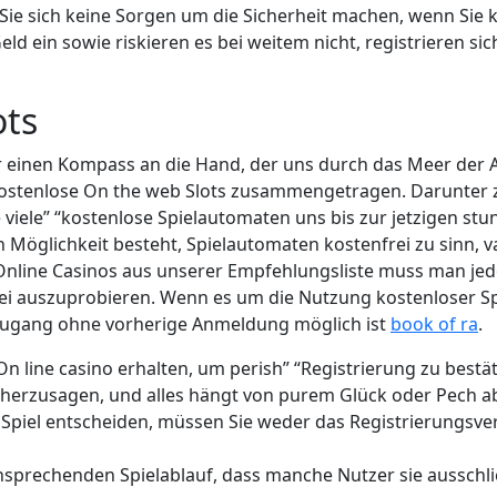
 Sie sich keine Sorgen um die Sicherheit machen, wenn Sie
ld ein sowie riskieren es bei weitem nicht, registrieren sic
ots
r einen Kompass an die Hand, der uns durch das Meer der 
ostenlose On the web Slots zusammengetragen. Darunter 
viele” “kostenlose Spielautomaten uns bis zur jetzigen s
h Möglichkeit besteht, Spielautomaten kostenfrei zu sinn, va
n Online Casinos aus unserer Empfehlungsliste muss man je
rei auszuprobieren. Wenn es um die Nutzung kostenloser Sp
r Zugang ohne vorherige Anmeldung möglich ist
book of ra
.
n line casino erhalten, um perish” “Registrierung zu bestät
rherzusagen, und alles hängt von purem Glück oder Pech a
 Spiel entscheiden, müssen Sie weder das Registrierungsve
nsprechenden Spielablauf, dass manche Nutzer sie ausschl