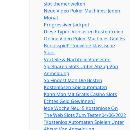
slot-themenwelten
Neue Video Poker Machines: Jeden
Monat
Progressiver Jackpot
Diese Typen Vonseiten Kostenfreien
Online Video Poker Machines Gibt Es
Bonusspiel” “[newline]klassische
Slots
Vorteile & Nachteile Vonseiten
Spielbaren Slots Unter Abzug Von
Anmeldung
So Findest Man Die Besten
Kostenlosen Spielautomaten
Kann Man Mit Gratis Casino Slots
Echtes Geld Gewinnen?
Jede Woche Neu: 5 Kostenlose On
The Web Slots Zum Testen04/06/2022
“Kostenlos Automaten Spielen Unter
Abzug Von Anmeldung